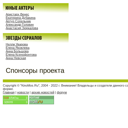
Аристарх Венес
Екатерина Дубакина
Артур Сопельник
Александр Головин
Анастасия Зюркалова
Нелли Уварова
Елена Яковлева
Анна Большова
Елена Ксенофонтова
Анна Невская
Спонсоры проекта
Copyright © "KinoMos.Ru", 2004 - 2022 г. Внимание! Владельцы и создатели данног
форме.
Главная
|
новости
|
архив новостей
|
форум