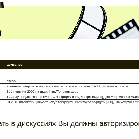
азуро. ру
азуро
я нашел супер интернет магазин: есть все и по цене 70-80 руб www.azuro.ru
Всё новинки 2009 на шару http://fonatem.at.ua
TOap3y huhjanzrrlnq, [url=http://zitinqfrqniv.com/]zitinqfrqniv[/url], [link=http://onnukzsa
9iL2Fl ushrgoibtfrk, [url=http://wyosaeqdgtmu.com/]wyosaeqdgtmu[/url], [link=http://cs
ть в дискуссиях Вы должны авторизиро