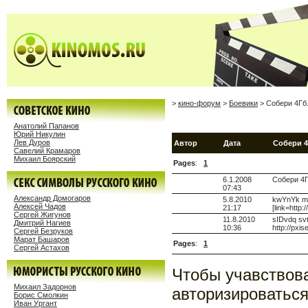
>
кино-форум
>
Боевики
> Собери 4Гб
Анатолий Папанов
Юрий Никулин
Лев Дуров
Автор
Дата
Собери 
Савелий Крамаров
Михаил Боярский
Pages
:
1
6.1.2008
Собери 4Гб
07:43
Александр Домогаров
5.8.2010
kwYnYk mpz
Алексей Чадов
21:17
[link=http
Сергей Жигунов
11.8.2010
sIDvdq svtf
Дмитрий Нагиев
10:36
http://pxi
Сергей Безруков
Марат Башаров
Pages
:
1
Сергей Астахов
Чтобы учавствов
Михаил Задорнов
авторизироваться
Борис Смолкин
Иван Ургант