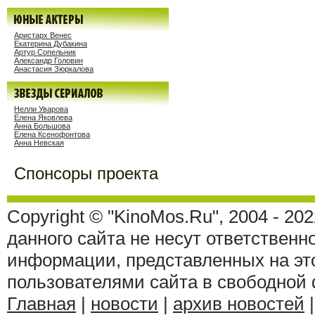
Аристарх Венес
Екатерина Дубакина
Артур Сопельник
Александр Головин
Анастасия Зюркалова
Нелли Уварова
Елена Яковлева
Анна Большова
Елена Ксенофонтова
Анна Невская
Спонсоры проекта
Copyright © "KinoMos.Ru", 2004 - 20
данного сайта не несут ответственн
информации, представленных на эт
пользователями сайта в свободной
Главная
|
новости
|
архив новостей