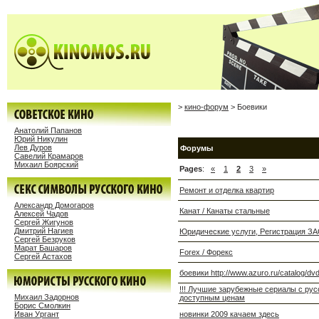
>
кино-форум
> Боевики
Анатолий Папанов
Юрий Никулин
Лев Дуров
Форумы
Савелий Крамаров
Михаил Боярский
Pages
:
«
1
2
3
»
Ремонт и отделка квартир
Александр Домогаров
Канат / Канаты стальные
Алексей Чадов
Сергей Жигунов
Дмитрий Нагиев
Юридические услуги, Регистрация З
Сергей Безруков
Марат Башаров
Forex / Форекс
Сергей Астахов
боевики http://www.azuro.ru/catalog/
!!! Лучшие зарубежные сериалы c р
Михаил Задорнов
доступным ценам
Борис Смолкин
Иван Ургант
новинки 2009 качаем здесь