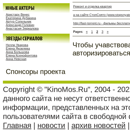
Ремонт и отделка квартир
Аристарх Венес
а на сайте СтопСнято (www.stopsnya
Екатерина Дубакина
Артур Сопельник
http://fast-torrent.ru - фильмы беспла
Александр Головин
Анастасия Зюркалова
Pages
:
«
1
2
3
»
Чтобы учавствов
Нелли Уварова
Елена Яковлева
авторизироваться
Анна Большова
Елена Ксенофонтова
Анна Невская
Спонсоры проекта
Copyright © "KinoMos.Ru", 2004 - 20
данного сайта не несут ответственн
информации, представленных на эт
пользователями сайта в свободной
Главная
|
новости
|
архив новостей