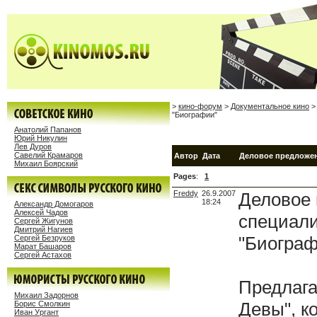
>
кино-форум
>
Документальное кино
>
"Биографии"
Анатолий Папанов
Юрий Никулин
Лев Дуров
Савелий Крамаров
Автор
Дата
Деловое предложен
Михаил Боярский
Pages
:
1
Freddy
26.9.2007
Деловое 
18:24
Александр Домогаров
Алексей Чадов
специали
Сергей Жигунов
Дмитрий Нагиев
"Биограф
Сергей Безруков
Марат Башаров
Сергей Астахов
Предлага
Михаил Задорнов
Девы", к
Борис Смолкин
Иван Ургант