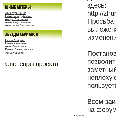
здесь:
http://zh
Аристарх Венес
Екатерина Дубакина
Просьба 
Артур Сопельник
Александр Головин
Анастасия Зюркалова
выложена
изменени
Нелли Уварова
Елена Яковлева
Анна Большова
Елена Ксенофонтова
Постанов
Анна Невская
позволит
Спонсоры проекта
заметный
неплохую
пользует
Всем заи
на форум