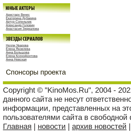
Аристарх Венес
Екатерина Дубакина
Артур Сопельник
Александр Головин
Анастасия Зюркалова
Нелли Уварова
Елена Яковлева
Анна Большова
Елена Ксенофонтова
Анна Невская
Спонсоры проекта
Copyright © "KinoMos.Ru", 2004 - 20
данного сайта не несут ответственн
информации, представленных на эт
пользователями сайта в свободной
Главная
|
новости
|
архив новостей