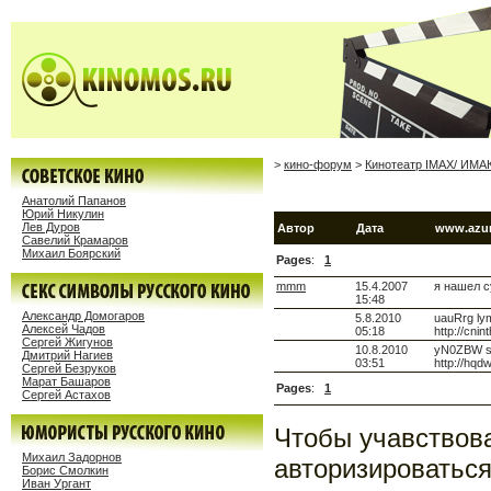
>
кино-форум
>
Кинотеатр IMAX/ ИМА
Анатолий Папанов
Юрий Никулин
Лев Дуров
Автор
Дата
www.azur
Савелий Крамаров
Михаил Боярский
Pages
:
1
mmm
15.4.2007
я нашел с
15:48
Александр Домогаров
5.8.2010
uauRrg lymf
Алексей Чадов
05:18
http://cni
Сергей Жигунов
10.8.2010
yN0ZBW sejy
Дмитрий Нагиев
03:51
http://hqd
Сергей Безруков
Марат Башаров
Pages
:
1
Сергей Астахов
Чтобы учавствов
Михаил Задорнов
авторизироваться
Борис Смолкин
Иван Ургант