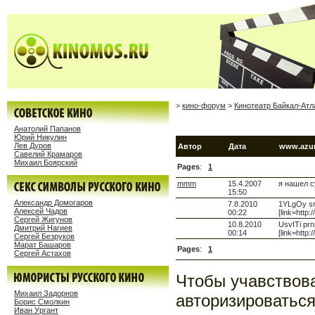
>
кино-форум
>
Кинотеатр Байкал-Атл
Анатолий Папанов
Юрий Никулин
Лев Дуров
Автор
Дата
www.azur
Савелий Крамаров
Михаил Боярский
Pages
:
1
mmm
15.4.2007
я нашел с
15:50
Александр Домогаров
7.8.2010
1YLgOy smi
Алексей Чадов
00:22
[link=http:
Сергей Жигунов
10.8.2010
UsvITi prn
Дмитрий Нагиев
00:14
[link=http
Сергей Безруков
Марат Башаров
Pages
:
1
Сергей Астахов
Чтобы учавствов
Михаил Задорнов
авторизироваться
Борис Смолкин
Иван Ургант