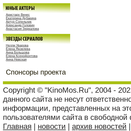
Аристарх Венес
Екатерина Дубакина
Артур Сопельник
Александр Головин
Анастасия Зюркалова
Нелли Уварова
Елена Яковлева
Анна Большова
Елена Ксенофонтова
Анна Невская
Спонсоры проекта
Copyright © "KinoMos.Ru", 2004 - 20
данного сайта не несут ответственн
информации, представленных на эт
пользователями сайта в свободной
Главная
|
новости
|
архив новостей