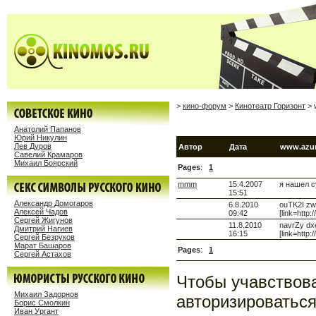
>
кино-форум
>
Кинотеатр Горизонт
> 
Анатолий Папанов
Юрий Никулин
Лев Дуров
Автор
Дата
www.azur
Савелий Крамаров
Михаил Боярский
Pages
:
1
mmm
15.4.2007
я нашел с
15:51
Александр Домогаров
6.8.2010
ouTK2I zw
Алексей Чадов
09:42
[link=http
Сергей Жигунов
11.8.2010
navrZy dxe
Дмитрий Нагиев
16:15
[link=http
Сергей Безруков
Марат Башаров
Pages
:
1
Сергей Астахов
Чтобы учавствов
Михаил Задорнов
авторизироваться
Борис Смолкин
Иван Ургант