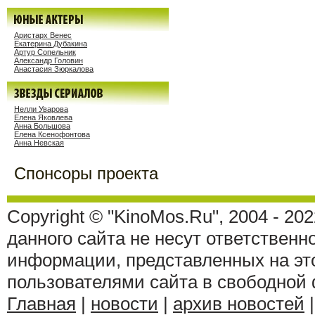
Аристарх Венес
Екатерина Дубакина
Артур Сопельник
Александр Головин
Анастасия Зюркалова
Нелли Уварова
Елена Яковлева
Анна Большова
Елена Ксенофонтова
Анна Невская
Спонсоры проекта
Copyright © "KinoMos.Ru", 2004 - 20
данного сайта не несут ответственн
информации, представленных на эт
пользователями сайта в свободной
Главная
|
новости
|
архив новостей