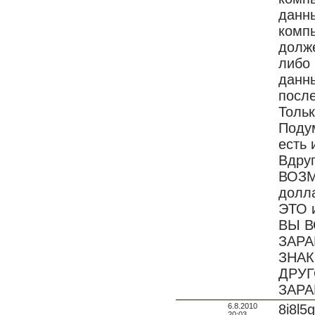
данны
компь
долже
либо 
данн
после
Тольк
Подум
есть 
Вдруг
ВОЗМ
долл
ЭТО и
ВЫ В
ЗАРА
ЗНАК
ДРУГ
ЗАРА
6.8.2010
8i8l5
20:03