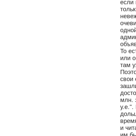
если
тольк
невеж
очеви
одной
адми
объяв
То ес
или о
там у
Поэто
свои
зашли
досто
млн. 
у.е."
доль
время
и чит
им бы