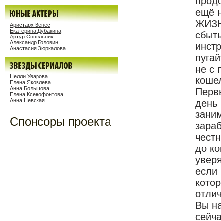
продо
ещё 
ЖИЗН
Аристарх Венес
Екатерина Дубакина
сбыть
Артур Сопельник
Александр Головин
инстр
Анастасия Зюркалова
пугай
не с 
Нелли Уварова
коше
Елена Яковлева
Анна Большова
Первы
Елена Ксенофонтова
Анна Невская
день 
заним
Спонсоры проекта
зараб
честн
до ко
увер
если 
котор
отлич
Вы н
сейча