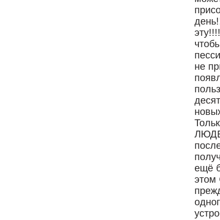
присо
день!
эту!!
чтобы
песси
не п
появл
польз
десят
новых
Толь
ЛЮДЕЙ
после
получ
ещё б
этом 
прежд
одног
устро