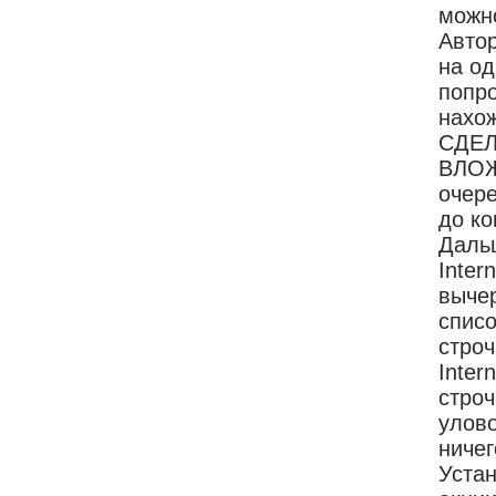
можн
Автор
на о
попро
нахож
СДЕЛ
ВЛОЖ
очере
до ко
Дальш
Inter
вычер
списо
строч
Inter
строч
улов
ниче
Устан