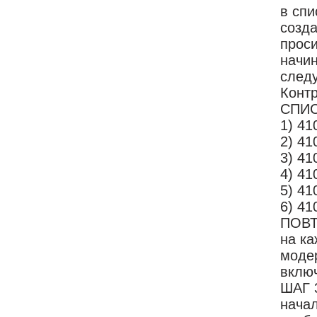
в спи
созда
проси
начин
следу
Контр
СПИС
1) 4
2) 4
3) 4
4) 41
5) 41
6) 4
ПОВТ
на ка
модер
включ
ШАГ 3
начал