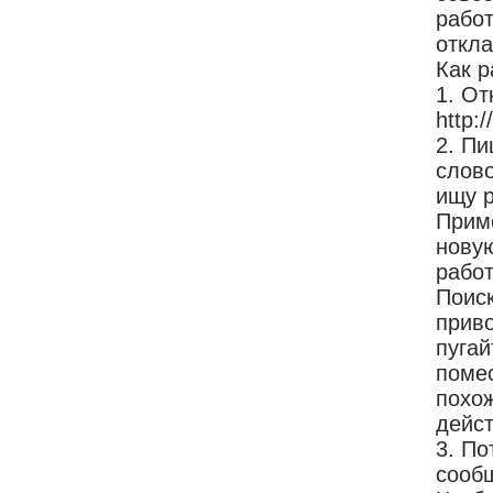
работ
откла
Как 
1. От
http:/
2. Пи
слово
ищу р
Прим
новую
рабо
Поиск
прив
пугай
помес
похож
дейст
3. По
сооб