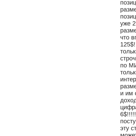
позиц
разм
позиц
уже 2
разме
что в
125$!
тольк
строч
по М
тольк
интер
разм
и им 
доход
цифра
6$!!!
посту
эту с
может