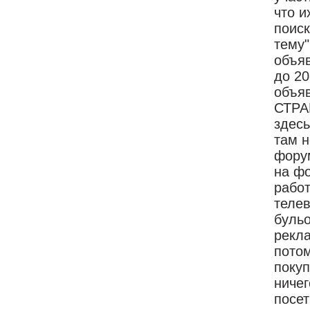
что и
поиск
тему"
объяв
до 20
объя
СТРА
здесь
там н
форум
на ф
рабо
телев
бульо
рекла
потом
покуп
ничег
посет