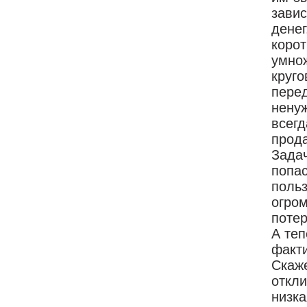
завис
денег
корот
умнож
круго
перед
ненуж
всегд
прод
Задач
попас
польз
огром
потер
А теп
факти
Скаже
откли
низка