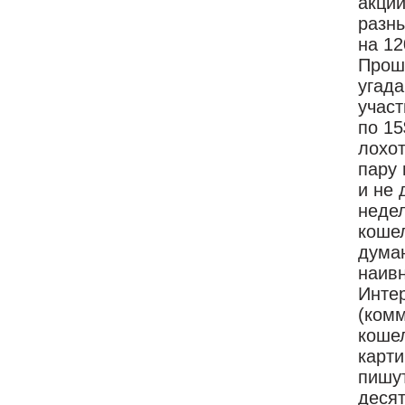
акции
разны
на 12
Прошл
угада
участ
по 15
лохот
пару 
и не 
недел
кошел
думаю
наивн
Интер
(комм
кошел
карти
пишут
десят