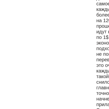
самое
кажды
более
на 1
проше
идут 
по 1$
эконо
подхо
не по
перев
это о
кажды
такой
снилс
глав
точно
начне
прила