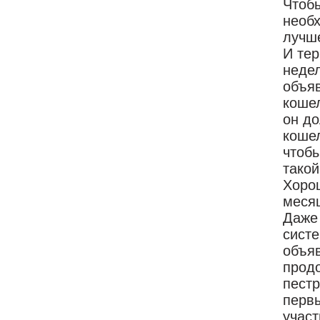
Чтоб
необ
лучше
И тер
недел
объяв
кошел
он д
кошел
чтоб
такой
Хорош
месяц
Даже 
систе
объяв
продо
пест
первы
участ