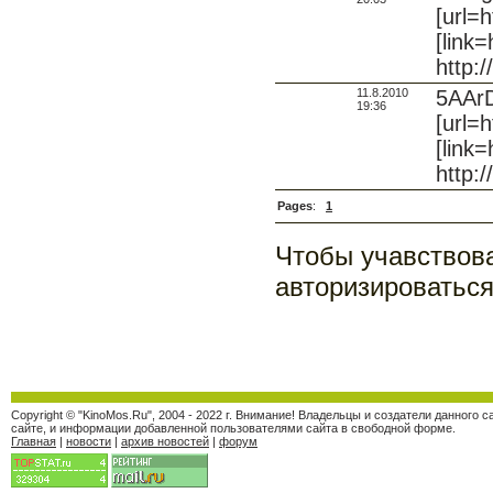
[url=
[link
http:
11.8.2010
5AArD
19:36
[url=
[link=
http:/
Pages
:
1
Чтобы учавствов
авторизироваться
Copyright © "KinoMos.Ru", 2004 - 2022 г. Внимание! Владельцы и создатели данного
сайте, и информации добавленной пользователями сайта в свободной форме.
Главная
|
новости
|
архив новостей
|
форум