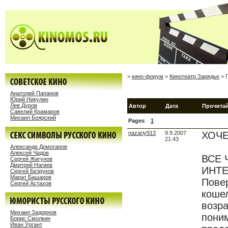
>
кино-форум
>
Кинотеатр Зарядье
> П
Анатолий Папанов
Юрий Никулин
Лев Дуров
Автор
Дата
Прочитай
Савелий Крамаров
Михаил Боярский
Pages
:
1
nazariy913
9.9.2007
ХОЧЕ
21:43
Александр Домогаров
Алексей Чадов
ВСЕ 
Сергей Жигунов
Дмитрий Нагиев
ИНТЕР
Сергей Безруков
Марат Башаров
Повер
Сергей Астахов
коше
возра
Михаил Задорнов
поним
Борис Смолкин
Иван Ургант