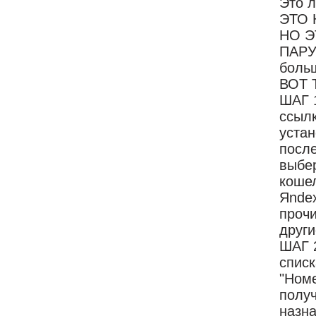
Это л
ЭТО 
НО Э
ПАРУ
больш
ВОТ 
ШАГ 
ссылк
устан
после
выбе
кошел
Яnde
прочи
други
ШАГ 2
списк
"Номе
получ
назна