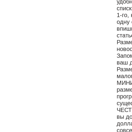
удобн
списк
1-го,
одну 
впиши
стать
Разме
новос
Запом
ваш д
Разме
малоп
МИНИМ
разме
прог
суще
ЧЕСТ
вы до
долла
совсе