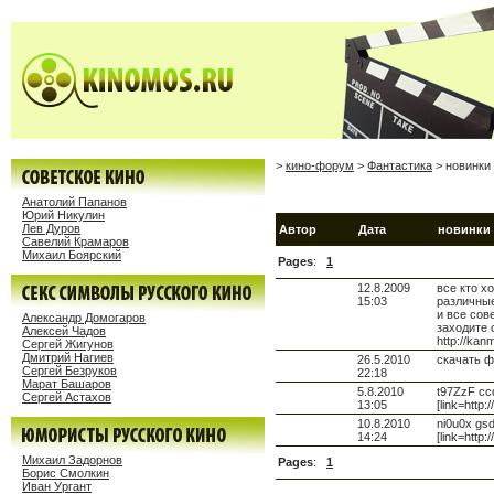
>
кино-форум
>
Фантастика
> новинки
Анатолий Папанов
Юрий Никулин
Лев Дуров
Автор
Дата
новинки
Савелий Крамаров
Михаил Боярский
Pages
:
1
12.8.2009
все кто 
15:03
различн
и все со
Александр Домогаров
заходите 
Алексей Чадов
http://kan
Сергей Жигунов
Дмитрий Нагиев
26.5.2010
скачать 
Сергей Безруков
22:18
Марат Башаров
5.8.2010
t97ZzF ccq
Сергей Астахов
13:05
[link=http
10.8.2010
ni0u0x gsd
14:24
[link=http
Михаил Задорнов
Pages
:
1
Борис Смолкин
Иван Ургант