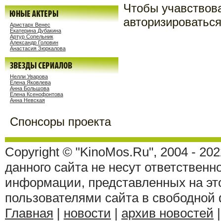
Чтобы учавствов
авторизироваться
Аристарх Венес
Екатерина Дубакина
Артур Сопельник
Александр Головин
Анастасия Зюркалова
Нелли Уварова
Елена Яковлева
Анна Большова
Елена Ксенофонтова
Анна Невская
Спонсоры проекта
Copyright © "KinoMos.Ru", 2004 - 20
данного сайта не несут ответственн
информации, представленных на эт
пользователями сайта в свободной
Главная
|
новости
|
архив новостей