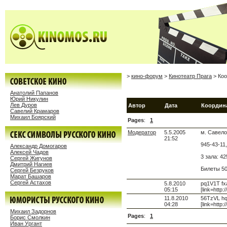
>
кино-форум
>
Кинотеатр Прага
> Коо
Анатолий Папанов
Юрий Никулин
Лев Дуров
Автор
Дата
Координ
Савелий Крамаров
Михаил Боярский
Pages
:
1
Модератор
5.5.2005
м. Савело
21:52
945-43-11,
Александр Домогаров
Алексей Чадов
3 зала: 4
Сергей Жигунов
Дмитрий Нагиев
Билеты 50
Сергей Безруков
Марат Башаров
Сергей Астахов
5.8.2010
pq1V1T fx
05:15
[link=http
11.8.2010
56TzVL hq
04:28
[link=http
Михаил Задорнов
Pages
:
1
Борис Смолкин
Иван Ургант