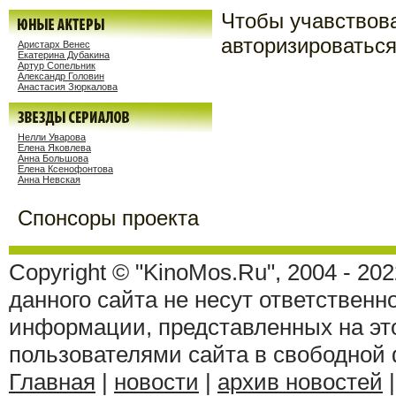
Чтобы учавствов
авторизироваться
Аристарх Венес
Екатерина Дубакина
Артур Сопельник
Александр Головин
Анастасия Зюркалова
Нелли Уварова
Елена Яковлева
Анна Большова
Елена Ксенофонтова
Анна Невская
Спонсоры проекта
Copyright © "KinoMos.Ru", 2004 - 20
данного сайта не несут ответственн
информации, представленных на эт
пользователями сайта в свободной
Главная
|
новости
|
архив новостей