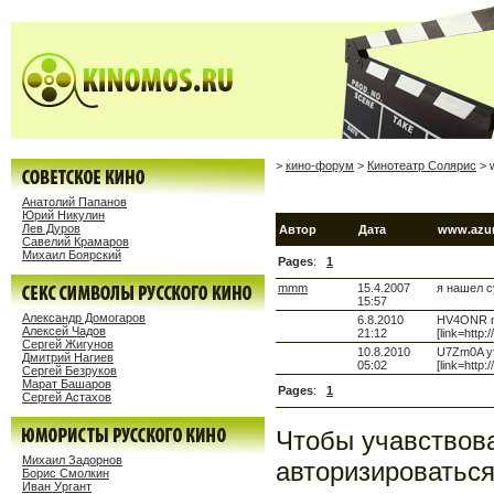
>
кино-форум
>
Кинотеатр Солярис
> 
Анатолий Папанов
Юрий Никулин
Лев Дуров
Автор
Дата
www.azur
Савелий Крамаров
Михаил Боярский
Pages
:
1
mmm
15.4.2007
я нашел с
15:57
Александр Домогаров
6.8.2010
HV4ONR nvw
Алексей Чадов
21:12
[link=http
Сергей Жигунов
10.8.2010
U7Zm0A yfy
Дмитрий Нагиев
05:02
[link=http
Сергей Безруков
Марат Башаров
Pages
:
1
Сергей Астахов
Чтобы учавствов
Михаил Задорнов
авторизироваться
Борис Смолкин
Иван Ургант