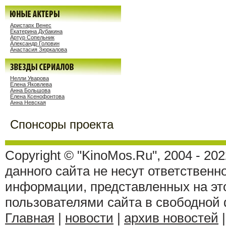
Аристарх Венес
Екатерина Дубакина
Артур Сопельник
Александр Головин
Анастасия Зюркалова
Нелли Уварова
Елена Яковлева
Анна Большова
Елена Ксенофонтова
Анна Невская
Спонсоры проекта
Copyright © "KinoMos.Ru", 2004 - 20
данного сайта не несут ответственн
информации, представленных на эт
пользователями сайта в свободной
Главная
|
новости
|
архив новостей