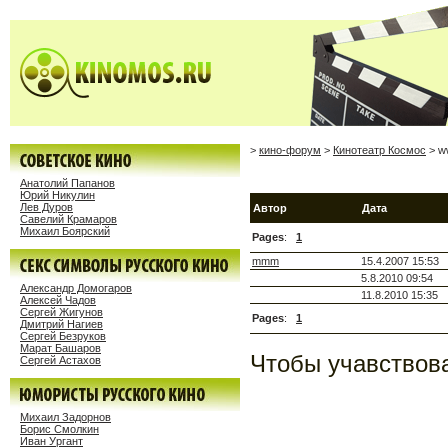
>
кино-форум
>
Кинотеатр Космос
> w
Анатолий Папанов
Юрий Никулин
Лев Дуров
Автор
Дата
Савелий Крамаров
Михаил Боярский
Pages
:
1
mmm
15.4.2007 15:53
5.8.2010 09:54
Александр Домогаров
11.8.2010 15:35
Алексей Чадов
Сергей Жигунов
Pages
:
1
Дмитрий Нагиев
Сергей Безруков
Марат Башаров
Чтобы учавствова
Сергей Астахов
Михаил Задорнов
Борис Смолкин
Иван Ургант