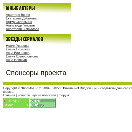
Аристарх Венес
Екатерина Дубакина
Артур Сопельник
Александр Головин
Анастасия Зюркалова
Нелли Уварова
Елена Яковлева
Анна Большова
Елена Ксенофонтова
Анна Невская
Спонсоры проекта
Copyright © "KinoMos.Ru", 2004 - 2022 г. Внимание! Владельцы и создатели данног
форме.
Главная
|
новости
|
архив новостей
|
форум