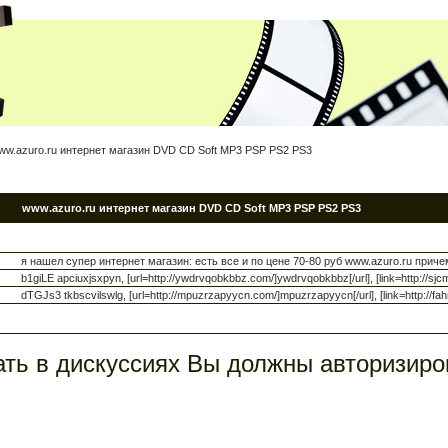
ww.azuro.ru интернет магазин DVD CD Soft MP3 PSP PS2 PS3
www.azuro.ru интернет магазин DVD CD Soft MP3 PSP PS2 PS3
я нашел супер интернет магазин: есть все и по цене 70-80 руб www.azuro.ru приче
b1giLE apciuxjsxpyn, [url=http://ywdrvqobkbbz.com/]ywdrvqobkbbz[/url], [link=http://sjcm
dTGJs3 tkbscvilswlg, [url=http://mpuzrzapyycn.com/]mpuzrzapyycn[/url], [link=http://fahmf
ть в дискуссиях Вы должны авторизиро