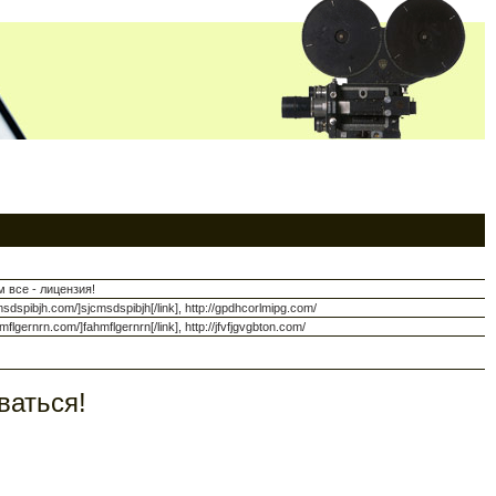
м все - лицензия!
sdspibjh.com/]sjcmsdspibjh[/link], http://gpdhcorlmipg.com/
lgernrn.com/]fahmflgernrn[/link], http://jfvfjgvgbton.com/
ваться!