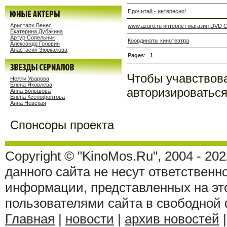
Прочитай - интересно!
Аристарх Венес
www.azuro.ru интернет магазин DVD 
Екатерина Дубакина
Артур Сопельник
Координаты кинотеатра
Александр Головин
Анастасия Зюркалова
Pages
:
1
Чтобы учавствов
Нелли Уварова
Елена Яковлева
авторизироваться
Анна Большова
Елена Ксенофонтова
Анна Невская
Спонсоры проекта
Copyright © "KinoMos.Ru", 2004 - 20
данного сайта не несут ответственн
информации, представленных на эт
пользователями сайта в свободной
Главная
|
новости
|
архив новостей