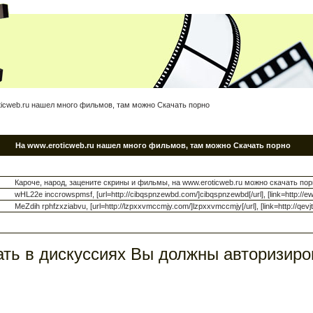
ticweb.ru нашел много фильмов, там можно Скачать порно
На www.eroticweb.ru нашел много фильмов, там можно Скачать порно
Кароче, народ, зацените скрины и фильмы, на www.eroticweb.ru можно скачать 
wHL22e inccrowspmsf, [url=http://cibqspnzewbd.com/]cibqspnzewbd[/url], [link=http://ew
MeZdih rphfzxziabvu, [url=http://lzpxxvmccmjy.com/]lzpxxvmccmjy[/url], [link=http://qevjt
ть в дискуссиях Вы должны авторизиро