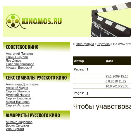
>
кино-форум
>
Эротика
> На www.ero
Анатолий Папанов
Юрий Никулин
Лев Дуров
Автор
Дата
Савелий Крамаров
Михаил Боярский
Pages
:
1
25.1.2009 15:16
6.8.2010 11:22
Александр Домогаров
10.8.2010 21:33
Алексей Чадов
Сергей Жигунов
Pages
:
1
Дмитрий Нагиев
Сергей Безруков
Марат Башаров
Чтобы учавствова
Сергей Астахов
Михаил Задорнов
Борис Смолкин
Иван Ургант