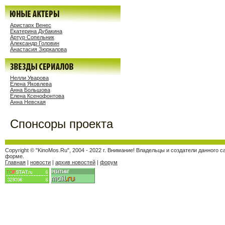
Аристарх Венес
Екатерина Дубакина
Артур Сопельник
Александр Головин
Анастасия Зюркалова
Нелли Уварова
Елена Яковлева
Анна Большова
Елена Ксенофонтова
Анна Невская
Спонсоры проекта
Copyright © "KinoMos.Ru", 2004 - 2022 г. Внимание! Владельцы и создатели данног
форме.
Главная
|
новости
|
архив новостей
|
форум