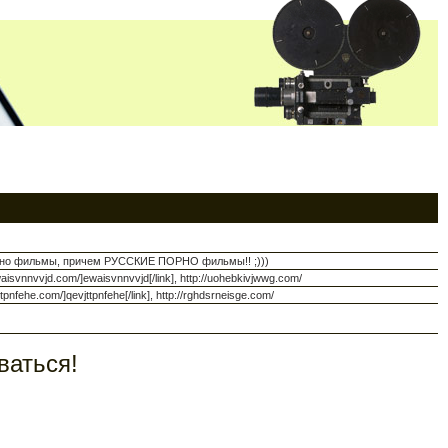
порно фильмы, причем РУССКИЕ ПОРНО фильмы!! ;)))
aisvnnvvjd.com/]ewaisvnnvvjd[/link], http://uohebkivjwwg.com/
tpnfehe.com/]qevjttpnfehe[/link], http://rghdsrneisge.com/
ваться!