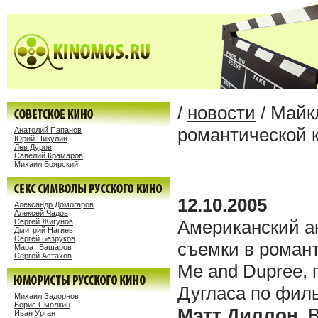
/
новости
/ Майк
романтической 
Анатолий Папанов
Юрий Никулин
Лев Дуров
Савелий Крамаров
Михаил Боярский
12.10.2005
Александр Домогаров
Алексей Чадов
Американский а
Сергей Жигунов
Дмитрий Нагиев
Сергей Безруков
съемки в роман
Марат Башаров
Сергей Астахов
Me and Dupree, 
Дугласа по фил
Михаил Задорнов
Борис Смолкин
Мэтт Диллон
. 
Иван Ургант