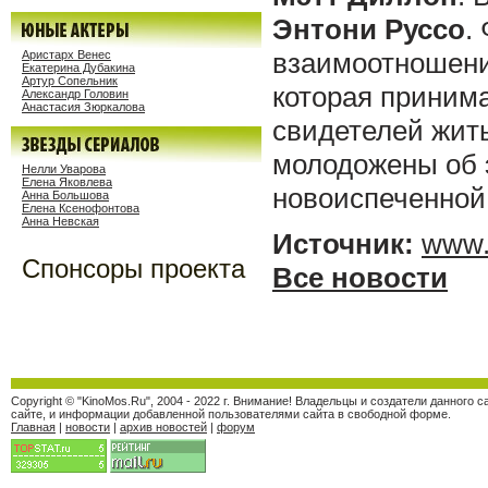
Энтони Руссо
.
взаимоотношени
Аристарх Венес
Екатерина Дубакина
Артур Сопельник
которая принима
Александр Головин
Анастасия Зюркалова
свидетелей жить
молодожены об э
Нелли Уварова
Елена Яковлева
новоиспеченной
Анна Большова
Елена Ксенофонтова
Анна Невская
Источник:
www.r
Спонсоры проекта
Все новости
Copyright © "KinoMos.Ru", 2004 - 2022 г. Внимание! Владельцы и создатели данного
сайте, и информации добавленной пользователями сайта в свободной форме.
Главная
|
новости
|
архив новостей
|
форум