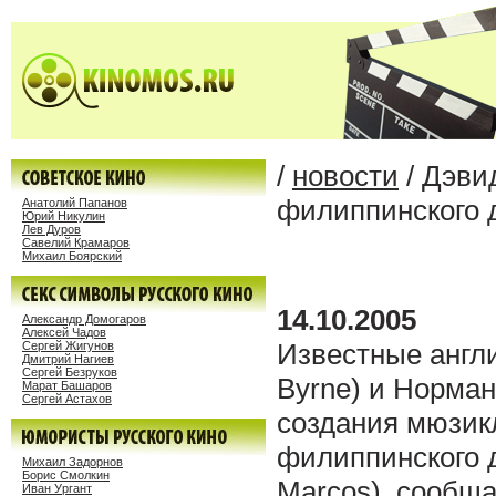
/
новости
/ Дэви
филиппинского 
Анатолий Папанов
Юрий Никулин
Лев Дуров
Савелий Крамаров
Михаил Боярский
14.10.2005
Александр Домогаров
Алексей Чадов
Известные англ
Сергей Жигунов
Дмитрий Нагиев
Сергей Безруков
Byrne) и Норман
Марат Башаров
Сергей Астахов
создания мюзик
филиппинского 
Михаил Задорнов
Борис Смолкин
Marcos), сообщ
Иван Ургант