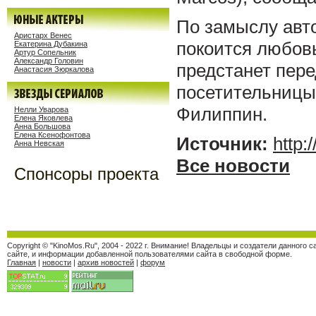
По замыслу авто
Аристарх Венес
покоится любовь
Екатерина Дубакина
Артур Сопельник
Александр Головин
предстанет пере
Анастасия Зюркалова
посетительницы 
Филиппин.
Нелли Уварова
Елена Яковлева
Анна Большова
Елена Ксенофонтова
Источник:
http:
Анна Невская
Все новости
Спонсоры проекта
Copyright © "KinoMos.Ru", 2004 - 2022 г. Внимание! Владельцы и создатели данного
сайте, и информации добавленной пользователями сайта в свободной форме.
Главная
|
новости
|
архив новостей
|
форум